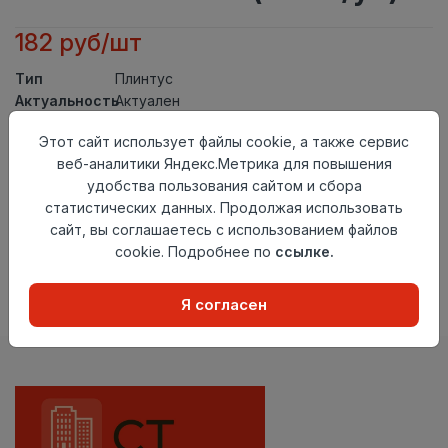
182 руб/шт
Тип
Плинтус
Актуальность
Актуален
Материал
ПВХ
Этот сайт использует файлы cookie, а также сервис
Осталось
24 шт
веб-аналитики Яндекс.Метрика для повышения
удобства пользования сайтом и сбора
Добавить в корзину
статистических данных. Продолжая использовать
сайт, вы соглашаетесь с использованием файлов
Внимание! Внешний вид товара может отличаться от
представленного на настоящем сайте. Проверяйте
cookie. Подробнее по
ссылке.
наличие необходимых характеристик и комплектации
в момент приобретения товара.
Я согласен