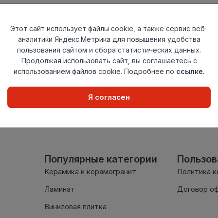
Тип
Заглушка прав
Актуальность
Актуален
Этот сайт использует файлы cookie, а также сервис веб-
Материал
ПВХ
аналитики Яндекс.Метрика для повышения удобства
пользования сайтом и сбора статистических данных.
Осталось
4 шт
Продолжая использовать сайт, вы соглашаетесь с
использованием файлов cookie. Подробнее по
ссылке.
Внимание! Внешний вид т
настоящем сайте. Провер
Я согласен
комплектации в момент п
Популярные категории
Пользо
Керамика и керамогранит
Политика 
Ламинат
Договор о
Виниловая плитка