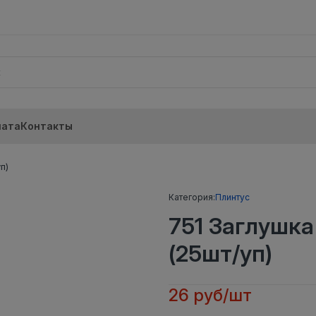
лата
Контакты
п)
Категория:
Плинтус
751 Заглушк
(25шт/уп)
26 руб/шт