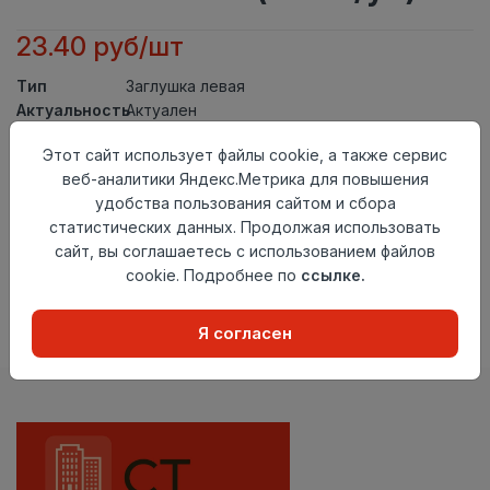
23.40 руб/шт
Тип
Заглушка левая
Актуальность
Актуален
Материал
ПВХ
Этот сайт использует файлы cookie, а также сервис
Осталось
86 шт
веб-аналитики Яндекс.Метрика для повышения
удобства пользования сайтом и сбора
Добавить в корзину
статистических данных. Продолжая использовать
сайт, вы соглашаетесь с использованием файлов
Внимание! Внешний вид товара может отличаться от
представленного на настоящем сайте. Проверяйте
cookie. Подробнее по
ссылке.
наличие необходимых характеристик и комплектации
в момент приобретения товара.
Я согласен