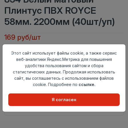
Плинтус ПВХ ROYCE
58мм. 2200мм (40шт/уп)
169 руб/шт
Тип
Плинтус
Этот сайт использует файлы cookie, а также сервис
Актуальность
Актуален
веб-аналитики Яндекс.Метрика для повышения
Материал
ПВХ
удобства пользования сайтом и сбора
Осталось
227 шт
статистических данных. Продолжая использовать
сайт, вы соглашаетесь с использованием файлов
Добавить в корзину
cookie. Подробнее по
ссылке.
Внимание! Внешний вид товара может отличаться от
представленного на настоящем сайте. Проверяйте
Я согласен
наличие необходимых характеристик и комплектации
в момент приобретения товара.