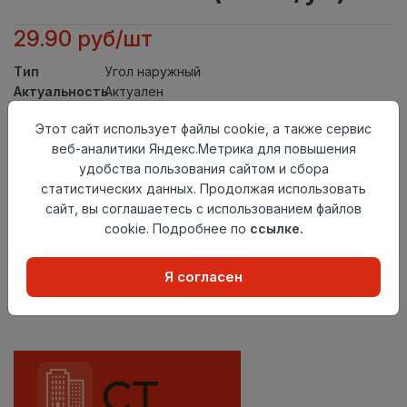
29.90 руб/шт
Тип
Угол наружный
Актуальность
Актуален
Материал
ПВХ
Этот сайт использует файлы cookie, а также сервис
Осталось
207 шт
веб-аналитики Яндекс.Метрика для повышения
удобства пользования сайтом и сбора
Добавить в корзину
статистических данных. Продолжая использовать
сайт, вы соглашаетесь с использованием файлов
Внимание! Внешний вид товара может отличаться от
представленного на настоящем сайте. Проверяйте
cookie. Подробнее по
ссылке.
наличие необходимых характеристик и комплектации
в момент приобретения товара.
Я согласен