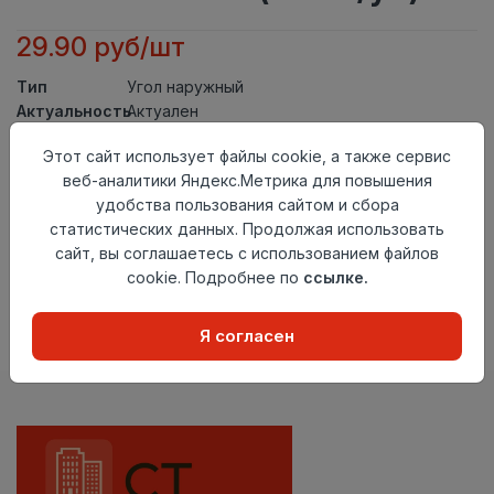
29.90 руб/шт
Тип
Угол наружный
Актуальность
Актуален
Материал
ПВХ
Этот сайт использует файлы cookie, а также сервис
Осталось
22 шт
веб-аналитики Яндекс.Метрика для повышения
удобства пользования сайтом и сбора
Добавить в корзину
статистических данных. Продолжая использовать
сайт, вы соглашаетесь с использованием файлов
Внимание! Внешний вид товара может отличаться от
представленного на настоящем сайте. Проверяйте
cookie. Подробнее по
ссылке.
наличие необходимых характеристик и комплектации
в момент приобретения товара.
Я согласен