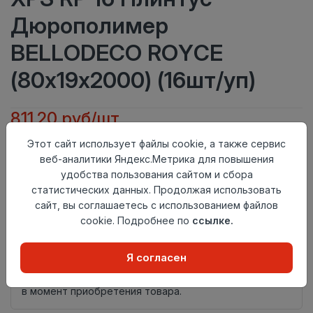
Дюрополимер
BELLODECO ROYCE
(80х19x2000) (16шт/уп)
811.20 руб/шт
Этот сайт использует файлы cookie, а также сервис
Тип
Плинтус
веб-аналитики Яндекс.Метрика для повышения
Актуальность
Актуален
удобства пользования сайтом и сбора
Материал
Дюрополимер
статистических данных. Продолжая использовать
Осталось
64 шт
сайт, вы соглашаетесь с использованием файлов
cookie. Подробнее по
ссылке.
Добавить в корзину
Внимание! Внешний вид товара может отличаться от
Я согласен
представленного на настоящем сайте. Проверяйте
наличие необходимых характеристик и комплектации
в момент приобретения товара.