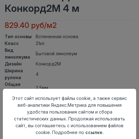
Конкорд2М 4 м
829.40 руб/м2
Тип основы
Вспененная основа
Класс
21кл
Вид
Бытовой линолеум
линолеума
Дизайн
Конкорд2М
Ширина
4
рулона
Общая
2,5мм
толщина
Толщина
Этот сайт использует файлы cookie, а также сервис
защитного
0,20мм
веб-аналитики Яндекс.Метрика для повышения
слоя
удобства пользования сайтом и сбора
Актуальность
Актуален
статистических данных. Продолжая использовать
Страна
сайт, вы соглашаетесь с использованием файлов
Россия
происхождения
cookie. Подробнее по
ссылке.