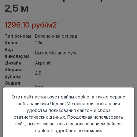
2,5 м
1296.10 руб/м2
Тип основы
Вспененная основа
Класс
23кл
Вид
Бытовой линолеум
линолеума
Дизайн
Акрон6
Ширина
2,5
рулона
Общая
3мм
толщина
Толщина
Этот сайт использует файлы cookie, а также сервис
защитного
0,25мм
веб-аналитики Яндекс.Метрика для повышения
слоя
удобства пользования сайтом и сбора
Актуальность
Актуален
статистических данных. Продолжая использовать
Страна
сайт, вы соглашаетесь с использованием файлов
Россия
происхождения
cookie. Подробнее по
ссылке.