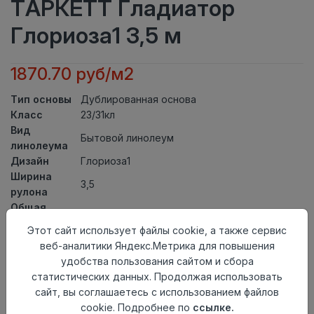
ТАРКЕТТ Гладиатор
Глориоза1 3,5 м
1870.70 руб/м2
Тип основы
Дублированная основа
Класс
23/31кл
Вид
Бытовой линолеум
линолеума
Дизайн
Глориоза1
Ширина
3,5
рулона
Общая
4,5мм
толщина
Этот сайт использует файлы cookie, а также сервис
Толщина
веб-аналитики Яндекс.Метрика для повышения
защитного
0,35мм
удобства пользования сайтом и сбора
слоя
статистических данных. Продолжая использовать
Актуальность
Актуален
сайт, вы соглашаетесь с использованием файлов
Страна
cookie. Подробнее по
ссылке.
Россия