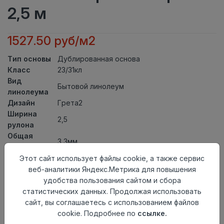
2,5 м
1527.50 руб/м2
Тип основы
Дублированная основа
Класс
23/31кл
Вид
Бытовой линолеум
линолеума
Дизайн
Грета2
Ширина
2,5
рулона
Общая
3,3мм
толщина
Толщина
Этот сайт использует файлы cookie, а также сервис
защитного
0,30мм
веб-аналитики Яндекс.Метрика для повышения
слоя
удобства пользования сайтом и сбора
Актуальность
Актуален
статистических данных. Продолжая использовать
Страна
сайт, вы соглашаетесь с использованием файлов
Россия
происхождения
cookie. Подробнее по
ссылке.