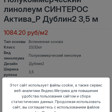
линолеум СИНТЕРОС
Актива_Р Дублин2 3,5 м
1084.20 руб/м2
Тип основы
Вспененная основа
Класс
23/32кл
Вид
Полукоммерческий линолеум
линолеума
Дизайн
Дублин2
Ширина
3,5
рулона
Общая
2мм
Этот сайт использует файлы cookie, а также сервис
толщина
веб-аналитики Яндекс.Метрика для повышения
Толщина
удобства пользования сайтом и сбора
защитного
0,40мм
статистических данных. Продолжая использовать
слоя
сайт, вы соглашаетесь с использованием файлов
Актуальность
Актуален