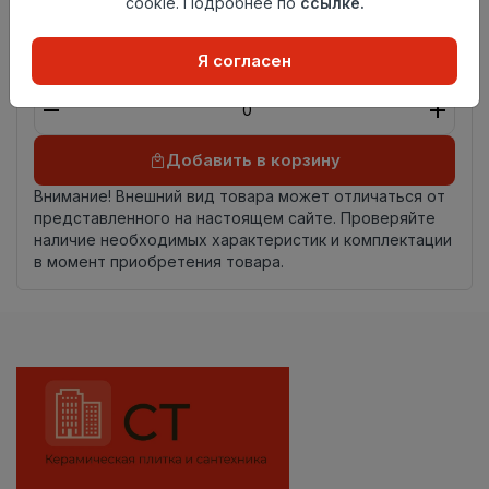
cookie. Подробнее по
ссылке.
Страна
Россия
происхождения
Я согласен
Осталось
19.6 пог. м
Добавить в корзину
Внимание! Внешний вид товара может отличаться от
представленного на настоящем сайте. Проверяйте
наличие необходимых характеристик и комплектации
в момент приобретения товара.