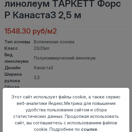
линолеум ТАРКЕТТ Форс
Р Канаста3 2,5 м
1548.30 руб/м2
Тип основы
Вспененная основа
Класс
23/33кл
Вид
Полукоммерческий линолеум
линолеума
Дизайн
Канаста3
Ширина
2,5
рулона
Общая
2,5мм
толщина
Этот сайт использует файлы cookie, а также сервис
Толщина
веб-аналитики Яндекс.Метрика для повышения
защитного
0,60мм
удобства пользования сайтом и сбора
слоя
статистических данных. Продолжая использовать
Актуальность
Актуален
сайт, вы соглашаетесь с использованием файлов
Страна
cookie. Подробнее по
ссылке.
Россия