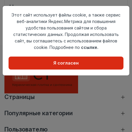
Нет в наличии
Внимание! Внешний вид товара может отличаться от
Этот сайт использует файлы cookie, а также сервис
представленного на настоящем сайте. Проверяйте
веб-аналитики Яндекс.Метрика для повышения
наличие необходимых характеристик и комплектации
удобства пользования сайтом и сбора
в момент приобретения товара.
статистических данных. Продолжая использовать
сайт, вы соглашаетесь с использованием файлов
cookie. Подробнее по
ссылке.
Я согласен
Страницы
Популярные категории
Пользователю