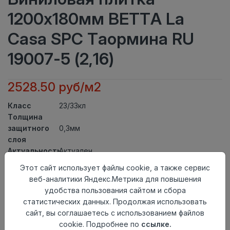
1200x180мм BETTA La
Casa SPC Таормина RU
19007-5 (2,16)
2528.50 руб/м2
Класс
23/33кл
Толщина
защитного
0,3мм
слоя
Актуальность
Актуален
Толщина
4мм
Этот сайт использует файлы cookie, а также сервис
Размер
веб-аналитики Яндекс.Метрика для повышения
1200x180мм
доски
удобства пользования сайтом и сбора
Теплый пол
до +27 градусов
статистических данных. Продолжая использовать
Способ
сайт, вы соглашаетесь с использованием файлов
Замковый метод
укладки
cookie. Подробнее по
ссылке.
Фаска
4V