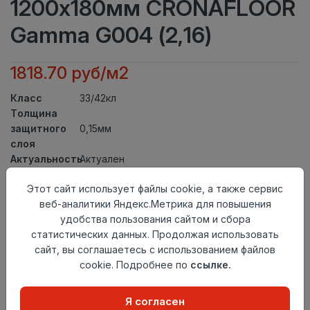
1200x180мм CRONAFLOOR
Gamma G004 (2,16)
1818.70 руб/м2
Класс
33/42кл
Толщина
защитного
0,15мм
слоя
Актуальность
Актуален
Толщина
3,5мм
Этот сайт использует файлы cookie, а также сервис
Размер
1200x180мм
веб-аналитики Яндекс.Метрика для повышения
доски
удобства пользования сайтом и сбора
Теплый пол
до +27 градусов
статистических данных. Продолжая использовать
Способ
Замковый метод
сайт, вы соглашаетесь с использованием файлов
укладки
cookie. Подробнее по
ссылке.
Фаска
Без фаски
Осталось
5 упак
Я согласен