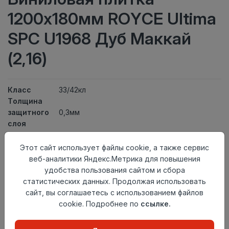
1200x180мм ROYCE Ultima
SPC U1968 Дуб Маккай
(2,16)
Класс
33/42кл
Толщина
защитного
0,3мм
слоя
Актуальность
Актуален
Толщина
4мм
Этот сайт использует файлы cookie, а также сервис
Размер
веб-аналитики Яндекс.Метрика для повышения
1200x180мм
доски
удобства пользования сайтом и сбора
Теплый пол
до +27 градусов
статистических данных. Продолжая использовать
Способ
сайт, вы соглашаетесь с использованием файлов
Замковый метод
укладки
cookie. Подробнее по
ссылке.
Фаска
4V
Страна