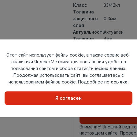
Класс
33/42кл
Толщина
защитного
0,3мм
слоя
Актуальность
Актуален
Толщина
4мм
Размер
1220х151мм
доски
Этот сайт использует файлы cookie, а также сервис веб-
Теплый пол
до +27 градус
аналитики Яндекс.Метрика для повышения удобства
Способ
пользования сайтом и сбора статистических данных.
Замковый мет
укладки
Продолжая использовать сайт, вы соглашаетесь с
Фаска
4V
использованием файлов cookie. Подробнее по
ссылке.
Страна
Китай
происхождения
Я согласен
Осталось
55 упак
Внимание! Внешний вид т
настоящем сайте. Провер