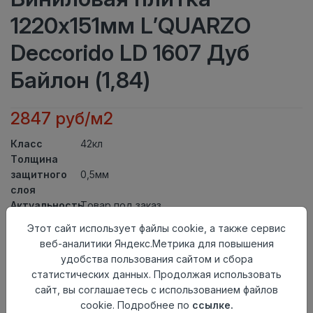
1220х151мм L’QUARZO
Deccorido LD 1607 Дуб
Байлон (1,84)
2847 руб/м2
Класс
42кл
Толщина
защитного
0,5мм
слоя
Актуальность
Товар под заказ
Толщина
4мм
Этот сайт использует файлы cookie, а также сервис
Размер
веб-аналитики Яндекс.Метрика для повышения
1220х151мм
доски
удобства пользования сайтом и сбора
Теплый пол
до +27 градусов
статистических данных. Продолжая использовать
Способ
сайт, вы соглашаетесь с использованием файлов
Замковый метод
укладки
cookie. Подробнее по
ссылке.
Фаска
4V