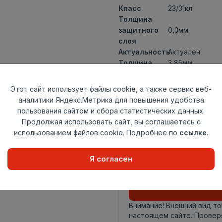
Класс
23/31кл
Толщина
защитного
0,3мм
слоя
Актуальность
Актуален
Толщина
3,85мм
Размер
1220х200,8мм
доски
Этот сайт использует файлы cookie, а также сервис веб-
Теплый пол
до +27 градус
аналитики Яндекс.Метрика для повышения удобства
Способ
пользования сайтом и сбора статистических данных.
Замковый мет
укладки
Продолжая использовать сайт, вы соглашаетесь с
Фаска
4-х сторонняя 
использованием файлов cookie. Подробнее по
ссылке.
Страна
Россия
происхождения
Я согласен
Осталось
115 упак
Внимание! Внешний вид т
настоящем сайте. Провер