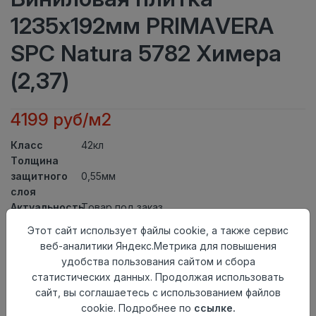
1235х192мм PRIMAVERA
SPC Natura 5782 Химера
(2,37)
4199 руб/м2
Класс
42кл
Толщина
защитного
0,55мм
слоя
Актуальность
Товар под заказ
Толщина
5мм
Этот сайт использует файлы cookie, а также сервис
Размер
веб-аналитики Яндекс.Метрика для повышения
1235х192мм
доски
удобства пользования сайтом и сбора
Теплый пол
до +27 градусов
статистических данных. Продолжая использовать
Способ
сайт, вы соглашаетесь с использованием файлов
Замковый метод
укладки
cookie. Подробнее по
ссылке.
Фаска
4-х сторонняя фаска