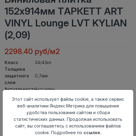
152x914мм ТАРКЕТТ ART
VINYL Lounge LVT KYLIAN
(2,09)
2298.40 руб/м2
Класс
34/43кл
Толщина
защитного
0,7мм
слоя
Актуальность
Актуален
Толщина
3мм
Этот сайт использует файлы cookie, а также сервис
Размер
веб-аналитики Яндекс.Метрика для повышения
152x914мм
доски
удобства пользования сайтом и сбора
Теплый пол
до +27 градусов
статистических данных. Продолжая использовать
Способ
сайт, вы соглашаетесь с использованием файлов
На клей
укладки
cookie. Подробнее по
ссылке.
Фаска
4-х сторонняя фаска