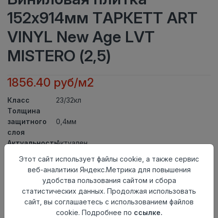
152x914мм ТАРКЕТТ ART
VINYL New Age LVT
MISTERO (2,5)
1856.40 руб/м2
Класс
23/32кл
Толщина
защитного
0,4мм
слоя
Актуальность
Актуален
Толщина
2,1мм
Этот сайт использует файлы cookie, а также сервис
Размер
веб-аналитики Яндекс.Метрика для повышения
152x914мм
доски
удобства пользования сайтом и сбора
Теплый пол
до +27 градусов
статистических данных. Продолжая использовать
Способ
сайт, вы соглашаетесь с использованием файлов
На клей
укладки
cookie. Подробнее по
ссылке.
Фаска
Без фаски