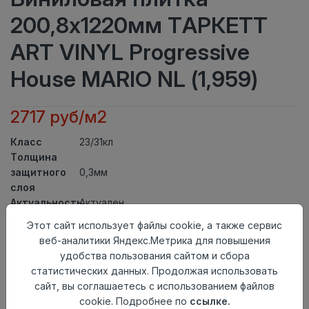
200,8х1220мм ТАРКЕТТ
ART VINYL Progressive
House MARIO NL (1,959)
2717 руб/м2
Класс
23/31кл
Толщина
защитного
0,3мм
слоя
Актуальность
Актуален
Толщина
4,4мм
Этот сайт использует файлы cookie, а также сервис
Размер
веб-аналитики Яндекс.Метрика для повышения
200,8х1220мм
доски
удобства пользования сайтом и сбора
Теплый пол
до +27 градусов
статистических данных. Продолжая использовать
Способ
сайт, вы соглашаетесь с использованием файлов
Замковый метод
укладки
cookie. Подробнее по
ссылке.
Фаска
4-х сторонняя фаска