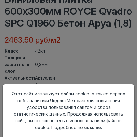
600x300мм ROYCE Qvadro
SPC Q1960 Бетон Аруа (1,8)
2463.50 руб/м2
Класс
42кл
Толщина
защитного
0,3мм
слоя
Актуальность
Актуален
Толщина
4мм
Размер
Этот сайт использует файлы cookie, а также сервис
600x300мм
доски
веб-аналитики Яндекс.Метрика для повышения
Теплый пол
до +27 градусов
удобства пользования сайтом и сбора
Способ
статистических данных. Продолжая использовать
Замковый метод
укладки
сайт, вы соглашаетесь с использованием файлов
Фаска
4-х сторонняя фаска
cookie. Подробнее по
ссылке.
Страна
Россия