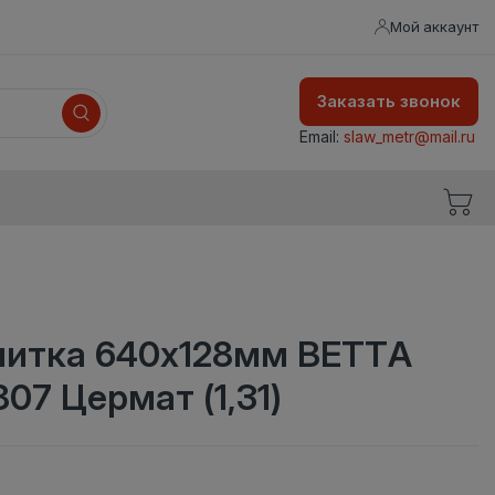
Мой аккаунт
Заказать звонок
Email:
slaw_metr@mail.ru
литка 640x128мм BETTA
07 Цермат (1,31)