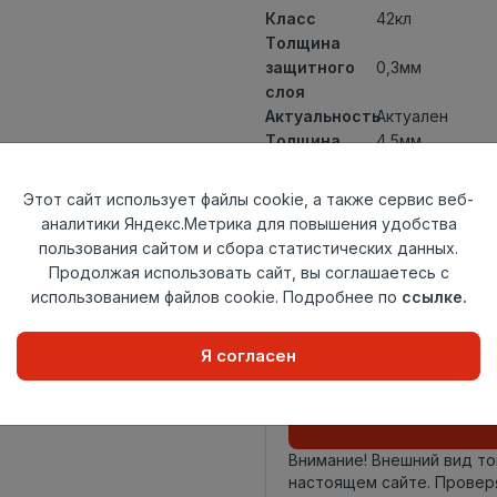
Класс
42кл
Толщина
защитного
0,3мм
слоя
Актуальность
Актуален
Толщина
4,5мм
Размер
640x128мм
доски
Этот сайт использует файлы cookie, а также сервис веб-
Теплый пол
до +27 градус
аналитики Яндекс.Метрика для повышения удобства
Способ
пользования сайтом и сбора статистических данных.
Замковый мет
укладки
Продолжая использовать сайт, вы соглашаетесь с
Фаска
4V
использованием файлов cookie. Подробнее по
ссылке.
Страна
Китай
происхождения
Я согласен
Осталось
102 упак
Внимание! Внешний вид т
настоящем сайте. Провер