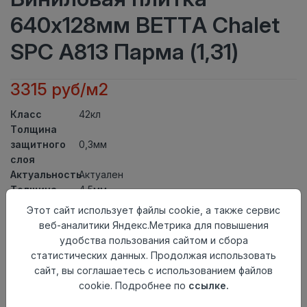
640x128мм BETTA Chalet
SPC A813 Парма (1,31)
3315 руб/м2
Класс
42кл
Толщина
защитного
0,3мм
слоя
Актуальность
Актуален
Толщина
4,5мм
Размер
Этот сайт использует файлы cookie, а также сервис
640x128мм
доски
веб-аналитики Яндекс.Метрика для повышения
Теплый пол
до +27 градусов
удобства пользования сайтом и сбора
Способ
статистических данных. Продолжая использовать
Замковый метод
укладки
сайт, вы соглашаетесь с использованием файлов
Фаска
4V
cookie. Подробнее по
ссылке.
Страна
Китай