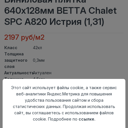
640x128мм BETTA Chalet
SPC A820 Истрия (1,31)
2197 руб/м2
Класс
42кл
Толщина
защитного
0,3мм
слоя
Актуальность
Актуален
Толщина
4,5мм
Размер
Этот сайт использует файлы cookie, а также сервис
640x128мм
доски
веб-аналитики Яндекс.Метрика для повышения
Теплый пол
до +27 градусов
удобства пользования сайтом и сбора
Способ
статистических данных. Продолжая использовать
Замковый метод
укладки
сайт, вы соглашаетесь с использованием файлов
Фаска
4V
cookie. Подробнее по
ссылке.
Страна
Китай