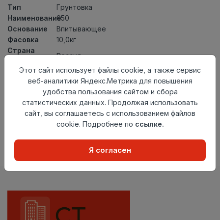
Тип
Грунтовка
Наименование
050
Основание
Впитывающее
Фасовка
10,0кг
Страна
Россия
происхождения
Этот сайт использует файлы cookie, а также сервис
Осталось
21 шт
веб-аналитики Яндекс.Метрика для повышения
удобства пользования сайтом и сбора
Добавить в корзину
статистических данных. Продолжая использовать
сайт, вы соглашаетесь с использованием файлов
Внимание! Внешний вид товара может отличаться от
представленного на настоящем сайте. Проверяйте
cookie. Подробнее по
ссылке.
наличие необходимых характеристик и комплектации
в момент приобретения товара.
Я согласен